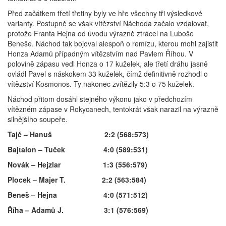
Před začátkem třetí třetiny byly ve hře všechny tři výsledkové
varianty. Postupně se však vítězství Náchoda začalo vzdalovat,
protože Franta Hejna od úvodu výrazně ztrácel na Luboše
Beneše. Náchod tak bojoval alespoň o remízu, kterou mohl zajistit
Honza Adamů případným vítězstvím nad Pavlem Říhou. V
polovině zápasu vedl Honza o 17 kuželek, ale třetí dráhu jasně
ovládl Pavel s náskokem 33 kuželek, čímž definitivně rozhodl o
vítězství Kosmonos. Ty nakonec zvítězily 5:3 o 75 kuželek.
Náchod přitom dosáhl stejného výkonu jako v předchozím
vítězném zápase v Rokycanech, tentokrát však narazil na výrazně
silnějšího soupeře.
Tajč – Hanuš 2:2 (568:573)
Bajtalon – Tuček 4:0 (589:531)
Novák – Hejzlar 1:3 (556:579)
Plocek – Majer T. 2:2 (563:584)
Beneš – Hejna 4:0 (571:512)
Říha – Adamů J. 3:1 (576:569)