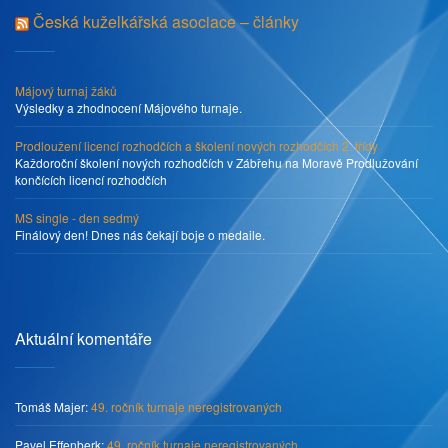
Česká kuželkářská asociace – články
Májový turnaj žáků
Výsledky a zhodnocení Májového turnaje.
Prodloužení licencí rozhodčích a školení nových rozhodčích 2. třídy
Každoroční školení nových rozhodčích v Zábřehu na Moravě Prodlužování
končících licencí rozhodčích
MS single - den sedmý
Finálový den! Dnes nás čekají boje o medaile.
Aktuální komentáře
Tomáš Majer
:
49. ročník turnaje neregistrovaných
Pavel Effenberk
:
49. ročník turnaje neregistrovaných