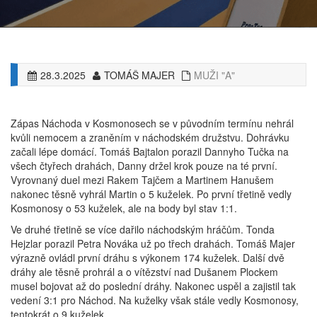
28.3.2025
TOMÁŠ MAJER
MUŽI "A"
Zápas Náchoda v Kosmonosech se v původním termínu nehrál
kvůli nemocem a zraněním v náchodském družstvu. Dohrávku
začali lépe domácí. Tomáš Bajtalon porazil Dannyho Tučka na
všech čtyřech drahách, Danny držel krok pouze na té první.
Vyrovnaný duel mezi Rakem Tajčem a Martinem Hanušem
nakonec těsně vyhrál Martin o 5 kuželek. Po první třetině vedly
Kosmonosy o 53 kuželek, ale na body byl stav 1:1.
Ve druhé třetině se více dařilo náchodským hráčům. Tonda
Hejzlar porazil Petra Nováka už po třech drahách. Tomáš Majer
výrazně ovládl první dráhu s výkonem 174 kuželek. Další dvě
dráhy ale těsně prohrál a o vítězství nad Dušanem Plockem
musel bojovat až do poslední dráhy. Nakonec uspěl a zajistil tak
vedení 3:1 pro Náchod. Na kuželky však stále vedly Kosmonosy,
tentokrát o 9 kuželek.