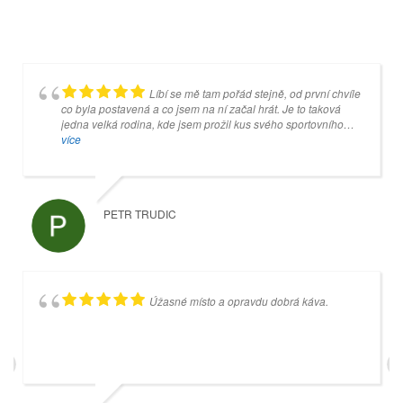
Líbí se mě tam pořád stejně, od první chvíle
Je to super místo, ale jakmile se koulí
co byla postavená a co jsem na ní začal hrát. Je to taková
dotknete šedivé desky, tak pan Mankovecký (správce) na vás
jedna velká rodina, kde jsem prožil kus svého sportovního
začne křičet, tak nebudete vystrašení, ale budete z něho mít
života a kam rád chodím.
více
srandu celý další týden.
více
PETR TRUDIC
VEVRIS96 OK
Úžasné místo a opravdu dobrá káva.
Příjemné prostředí. Hospůdka s dobrými
cenami a výhledem na čtyři kuželkářké dráhy.