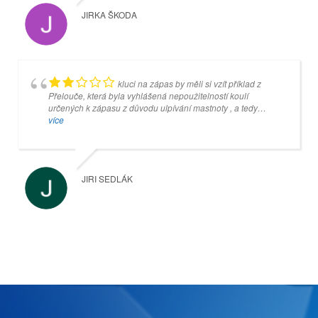
JIRKA ŠKODA
MIROSLAV SIXTA
kluci na zápas by měli si vzít příklad z
Přelouče, která byla vyhlášená nepoužitelností koulí
určených k zápasu z důvodu ulpívání mastnoty , a tedy
neuchopitelné pro ty , kteří drží kouli v prstech ... v Přelouči
více
změnili mazání a nyní jsou koule naprosto
suché...vzpomínám , že dokonce jednou nás hosté v Přelouči
nechali při zápasu koule umýt...tedy tuto neblahou štafetu po
Přelouči drží teď právě kuželna v Náchodě ... ale jinak
JIRI SEDLÁK
naprosto skvělé dívadlo a herna