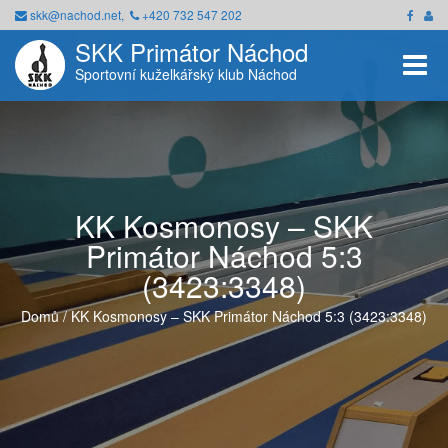
skk@nachod.net,
+420 732 547 202
SKK Primátor Náchod
Toggle
Sportovní kuželkářský klub Náchod
KK Kosmonosy – SKK
Primátor Náchod 5:3
(3423:3348)
Domů
/
KK Kosmonosy – SKK Primátor Náchod 5:3 (3423:3348)