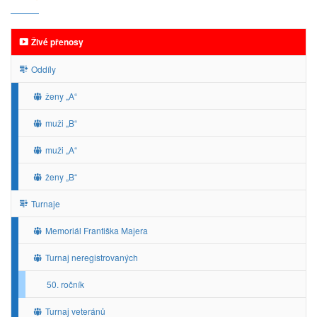
Živé přenosy
Oddíly
ženy „A“
muži „B“
muži „A“
ženy „B“
Turnaje
Memoriál Františka Majera
Turnaj neregistrovaných
50. ročník
Turnaj veteránů