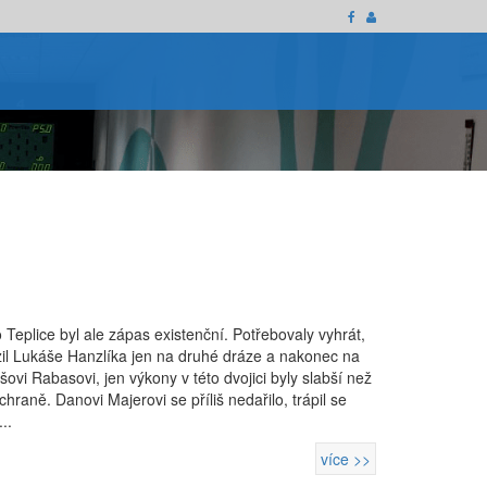
Teplice byl ale zápas existenční. Potřebovaly vyhrát,
zil Lukáše Hanzlíka jen na druhé dráze a nakonec na
ovi Rabasovi, jen výkony v této dvojici byly slabší než
áchraně. Danovi Majerovi se příliš nedařilo, trápil se
..
více >>