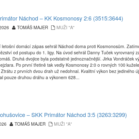
rimátor Náchod – KK Kosmonosy 2:6 (3515:3644)
.2026
TOMÁŠ MAJER
MUŽI "A"
 letošní domácí zápas sehrál Náchod doma proti Kosmonosům. Zatímco 
tězství od postupu do 1. ligy. Na úvod sehrál Danny Tuček vyrovnaný z
Tomáš. Druhá dvojice byla podstatně jednoznačnější. Jirka Vondráček
jzlara. Po první třetině tak vedly Kosmonosy 2:0 o rovných 100 kužel
Ztrátu z prvních dvou drah už nedohnal. Kvalitní výkon bez jediného 
al pouze druhou dráhu a výkonem 628...
hušovice – SKK Primátor Náchod 3:5 (3263:3299)
026
TOMÁŠ MAJER
MUŽI "A"