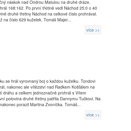
tečný náskok nad Ondrou Matulou na druhé dráze.
hrál 168:162. Po první třetině vedl Náchod 25:0 o 40
ině druhé třetiny Náchod na celkové číslo prohrával.
ž na číslo 629 kuželek. Tomáš Majer...
více >>
ku se hrál vyrovnaný boj o každou kuželku. Tondovi
ohrál, nakonec ale vítězství nad Radkem Košťálem na
etí dráhu a celkem jednoznačně prohrál s Vítem
rvní polovina druhé třetiny patřila Dannymu Tučkovi. Na
 nakonec porazil Martina Zvoníčka. Tomáš...
více >>