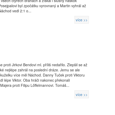
 všech čtyřech drahách a získal i slušný náskok
Posejpalovi byl zpočátku vyrovnaný a Martin vyhrál až
Náchod vedl 2:1 o...
více >>
roti Jirkovi Bendovi ml. příliš nedařilo. Zlepšil se až
aké nejlépe zahrál na poslední dráze. Jemu se ale
1 kuželku více měl Náchod. Danny Tuček proti Viktoru
ádl lépe Viktor. Oba hráči nakonec překonali
Majera proti Filipu Lőffelmannovi. Tomáš...
více >>