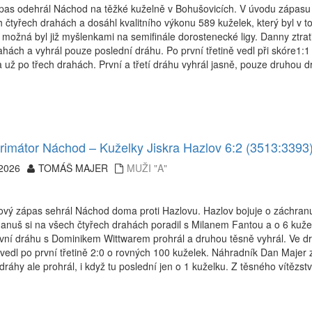
pas odehrál Náchod na těžké kuželně v Bohušovicích. V úvodu zápasu s
 čtyřech drahách a dosáhl kvalitního výkonu 589 kuželek, který byl v
 možná byl již myšlenkami na semifinále dorostenecké ligy. Danny ztra
ahách a vyhrál pouze poslední dráhu. Po první třetině vedl při skóre1:
 už po třech drahách. První a třetí dráhu vyhrál jasně, pouze druhou d
imátor Náchod – Kuželky Jiskra Hazlov 6:2 (3513:3393
.2026
TOMÁŠ MAJER
MUŽI "A"
gový zápas sehrál Náchod doma proti Hazlovu. Hazlov bojuje o záchra
anuš si na všech čtyřech drahách poradil s Milanem Fantou a o 6 kuže
první dráhu s Dominikem Wittwarem prohrál a druhou těsně vyhrál. Ve dr
edl po první třetině 2:0 o rovných 100 kuželek. Náhradník Dan Majer z
i dráhy ale prohrál, i když tu poslední jen o 1 kuželku. Z těsného vítězstv