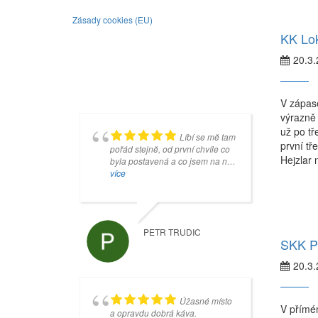
Zásady cookies (EU)
KK Lok
20.3
V zápase
výrazně 
už po tř
Líbí se mě tam
Je to super
první tř
pořád stejně, od první chvíle co
místo, ale jakmile se koulí
Hejzlar 
byla postavená a co jsem na ní
dotknete šedivé desky, tak pan
začal hrát. Je to taková jedna
více
Mankovecký (správce) na vás
více
velká rodina, kde jsem prožil kus
začne křičet, tak nebudete
svého sportovního života a kam
vystrašení, ale budete z něho mít
rád chodím.
srandu celý další týden.
PETR TRUDIC
VEVRIS96 OK
SKK Pr
20.3
Úžasné místo
Příjemné
V přímém
a opravdu dobrá káva.
prostředí. Hospůdka s dobrými