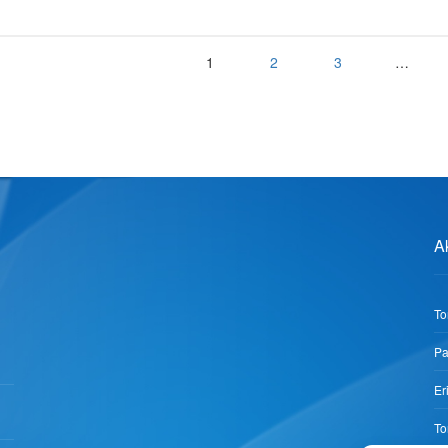
1
2
3
…
A
To
Pa
Er
To