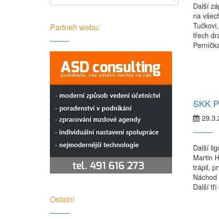
Další zá
na všech
Tučkovi,
Partneři webu:
třech dr
Perníčka
SKK Pr
29.3
Další li
Martin H
trápil, 
Náchod v
Další tř
Ostatní