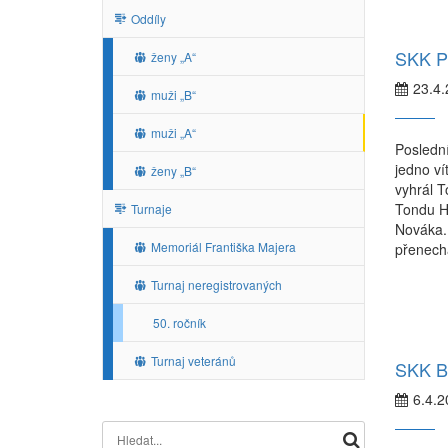
Oddíly
SKK P
ženy „A“
23.4
muži „B“
muži „A“
Poslední
jedno ví
ženy „B“
vyhrál 
Tondu He
Turnaje
Nováka. 
Memoriál Františka Majera
přenech
Turnaj neregistrovaných
50. ročník
Turnaj veteránů
SKK Bo
6.4.2
Search for: