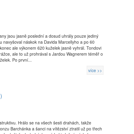
ny jsou jasně poslední a dosud uhrály pouze jediný
tku navyšoval náskok na Davida Marcellyho a po 60
akonec ale výkonem 620 kuželek jasně vyhrál. Tondovi
orážce, ale to už prohrával s Jardou Wagnerem téměř o
elek. Po první...
více >>
)
ruktivu. Hrálo se na všech šesti drahách, takže
onzu Barchánka a šanci na vítězství ztratil už po třech