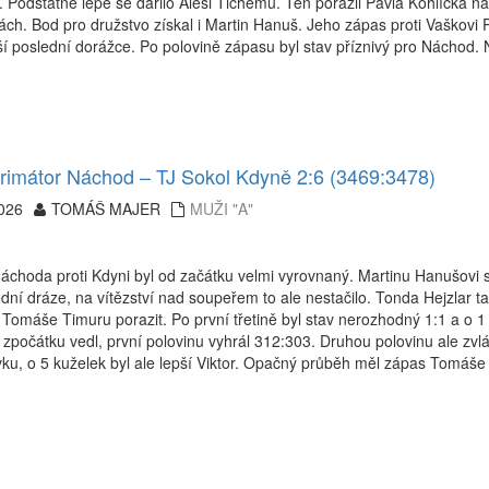
 Podstatné lépe se dařilo Aleši Tichému. Ten porazil Pavla Kohlíčka na
ách. Bod pro družstvo získal i Martin Hanuš. Jeho zápas proti Vaškovi 
ší poslední dorážce. Po polovině zápasu byl stav příznivý pro Náchod. 
imátor Náchod – TJ Sokol Kdyně 2:6 (3469:3478)
026
TOMÁŠ MAJER
MUŽI "A"
choda proti Kdyni byl od začátku velmi vyrovnaný. Martinu Hanušovi se p
dní dráze, na vítězství nad soupeřem to ale nestačilo. Tonda Hejzlar t
 Tomáše Timuru porazit. Po první třetině byl stav nerozhodný 1:1 a o 
i zpočátku vedl, první polovinu vyhrál 312:303. Druhou polovinu ale zvl
vku, o 5 kuželek byl ale lepší Viktor. Opačný průběh měl zápas Tomáše 