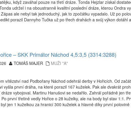
tějku, když zaváhal pouze na třetí dráze. Tonda Hejzlar získal dosta
onda udržel i na oboustranně kvalitní poslední dráze, kterou Ondra vy
 Zápas ale nebyl tak jednoduchý, jak to zpočátku vypadalo. Už po polov
edikt porazil Dannyho Tučka už po třech drahách a svůj výkon dotáhl a
řice – SKK Primátor Náchod 4,5:3,5 (3314:3288)
026
TOMÁŠ MAJER
MUŽI "A"
m vítězství nad Podbořany Náchod odehrál derby v Hořicích. Od začát
vi vyšla první dráha, na které porazil 167 kuželek. Pak ale dvakrát pr
 dráze vybojoval. Martinu Hanušovi se nedařilo. Zahrál pořádně jen tř
Po první třetině vedly Hořice o 28 kuželky, ale na body byl stav 1:1. P
byl jen 1 kuželkou za hranicí 300 kuželek a hlavně díky první polovině