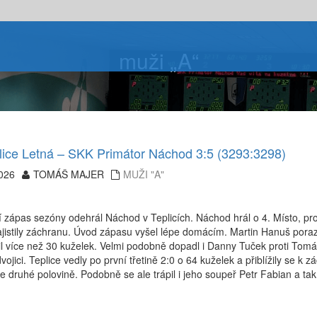
muži „A“
lice Letná – SKK Primátor Náchod 3:5 (3293:3298)
026
TOMÁŠ MAJER
MUŽI "A"
 zápas sezóny odehrál Náchod v Teplicích. Náchod hrál o 4. Místo, pro 
ajistily záchranu. Úvod zápasu vyšel lépe domácím. Martin Hanuš pora
til více než 30 kuželek. Velmi podobně dopadl i Danny Tuček proti Tomáš
vojici. Teplice vedly po první třetině 2:0 o 64 kuželek a přiblížily se k z
e druhé polovině. Podobně se ale trápil i jeho soupeř Petr Fabian a tak.