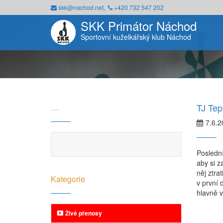
skk@nachod.net,
+420 732 547 202
SKK Primátor Náchod
Sportovní kuželkářský klub Náchod
TJ Tep
…
7.6.2
Poslední
aby si z
něj ztra
Kategorie
v první d
hlavně v
Živé přenosy