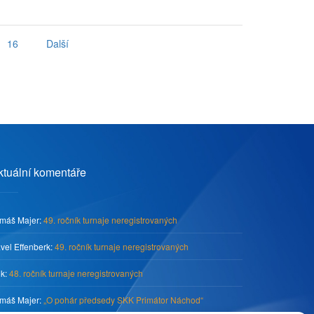
16
Další
ktuální komentáře
máš Majer
:
49. ročník turnaje neregistrovaných
vel Effenberk
:
49. ročník turnaje neregistrovaných
ik
:
48. ročník turnaje neregistrovaných
máš Majer
:
„O pohár předsedy SKK Primátor Náchod“