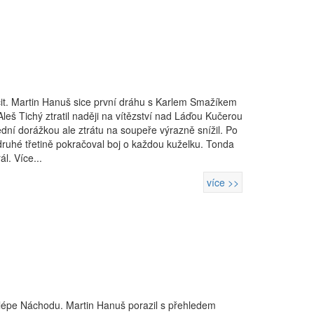
it. Martin Hanuš sice první dráhu s Karlem Smažíkem
leš Tichý ztratil naději na vítězství nad Láďou Kučerou
dní dorážkou ale ztrátu na soupeře výrazně snížil. Po
 druhé třetině pokračoval boj o každou kuželku. Tonda
l. Více...
více >>
 lépe Náchodu. Martin Hanuš porazil s přehledem