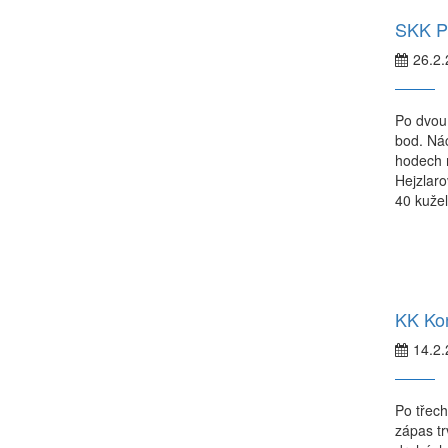
naprosto skvělé dívadlo a herna
SKK P
26.2
Po dvou 
bod. Nác
hodech m
Hejzlaro
40 kužel
KK Kon
14.2
Po třech
zápas tr