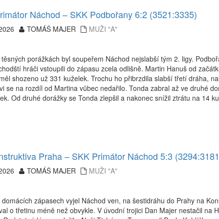
rimátor Náchod – SKK Podbořany 6:2 (3521:3335)
.2026
TOMÁŠ MAJER
MUŽI "A"
těsných porážkách byl soupeřem Náchod nejslabší tým 2. ligy. Podbořa
hodští hráči vstoupili do zápasu zcela odlišně. Martin Hanuš od začá
ěl shozeno už 331 kuželek. Trochu ho přibrzdila slabší třetí dráha, n
vi se na rozdíl od Martina vůbec nedařilo. Tonda zabral až ve druhé d
ek. Od druhé dorážky se Tonda zlepšil a nakonec snížil ztrátu na 14 kuž
struktiva Praha – SKK Primátor Náchod 5:3 (3294:3181
.2026
TOMÁŠ MAJER
MUŽI "A"
 domácích zápasech vyjel Náchod ven, na šestidráhu do Prahy na Konst
val o třetinu méně než obvykle. V úvodní trojici Dan Majer nestačil na H