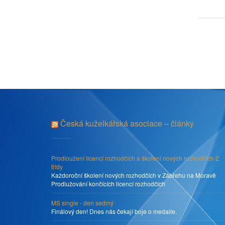
Česká kuželkářská asociace – články
Prodloužení licencí rozhodčích a školení nových rozhodčích 2.
třídy
Každoroční školení nových rozhodčích v Zábřehu na Moravě
Prodlužování končících licencí rozhodčích
MS single - den sedmý
Finálový den! Dnes nás čekají boje o medaile.