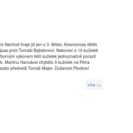
Náchod hraje již jen o 3. Místo, Kosmonosy dělilo
ápas proti Tomáši Bajtalonovi. Nakonec o 10 kuželek
 výborným výkonem 660 kuželek jednoznačně porazil
ek. Martinu Hanušovi chybělo 5 kuželek na Petra
újezdu předvedl Tomáš Majer. Dušanovi Plockovi
více >>