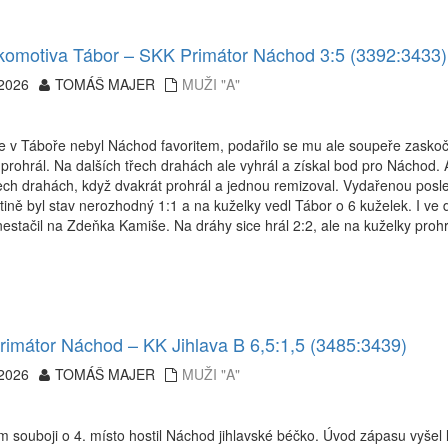
omotiva Tábor – SKK Primátor Náchod 3:5 (3392:3433)
.2026
TOMÁŠ MAJER
MUŽI "A"
 v Táboře nebyl Náchod favoritem, podařilo se mu ale soupeře zaskoč
prohrál. Na dalších třech drahách ale vyhrál a získal bod pro Náchod. A
ech drahách, když dvakrát prohrál a jednou remizoval. Vydařenou posle
etině byl stav nerozhodný 1:1 a na kuželky vedl Tábor o 6 kuželek. I ve
nestačil na Zdeňka Kamiše. Na dráhy sice hrál 2:2, ale na kuželky prohrá
imátor Náchod – KK Jihlava B 6,5:1,5 (3485:3439)
.2026
TOMÁŠ MAJER
MUŽI "A"
 souboji o 4. místo hostil Náchod jihlavské béčko. Úvod zápasu vyšel