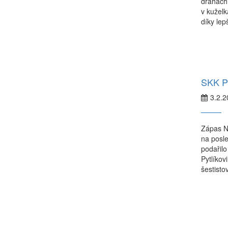
drahách.
v kuželk
díky lep
SKK Pr
3.2.2
Zápas Ná
na posle
podařilo
Pytlíkov
šestisto