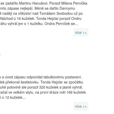
e zadařilo Martinu Hanušovi. Porazil Milana Perníčka
 tomto zápase nejlepší. Méně se dařilo Dannymu
til naději na vítězství nad Tomášem Svobodou už po
1 Náchod o 16 kuželek. Tonda Hejzlar porazil Ondru
ráhu vyhrál jen o 1 kuželku. Ondra Perníček se...
více >>
)
nu a úvod zápasu odpovídal tabulkovému postavení.
lek překonal šestistovku. Tonda Hejzlar se zpočátku
uhé polovině ale porazil 320 kuželek a jasně vyhrál.
ačal ve velkém stylu, na první dráze měl 166 kuželek.
í o 12 kuželek...
více >>