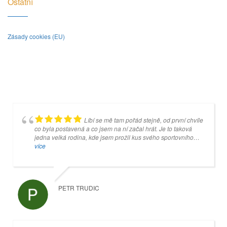
Ostatní
Zásady cookies (EU)
Líbí se mě tam pořád stejně, od první chvíle
Je to super místo, ale jakmile se koulí
co byla postavená a co jsem na ní začal hrát. Je to taková
dotknete šedivé desky, tak pan Mankovecký (správce) na vás
jedna velká rodina, kde jsem prožil kus svého sportovního
začne křičet, tak nebudete vystrašení, ale budete z něho mít
života a kam rád chodím.
více
srandu celý další týden.
více
PETR TRUDIC
VEVRIS96 OK