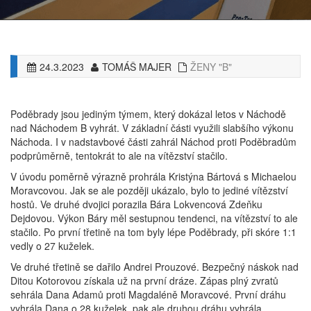
24.3.2023
TOMÁŠ MAJER
ŽENY "B"
Poděbrady jsou jediným týmem, který dokázal letos v Náchodě
nad Náchodem B vyhrát. V základní části využili slabšího výkonu
Náchoda. I v nadstavbové části zahrál Náchod proti Poděbradům
podprůměrně, tentokrát to ale na vítězství stačilo.
V úvodu poměrně výrazně prohrála Kristýna Bártová s Michaelou
Moravcovou. Jak se ale později ukázalo, bylo to jediné vítězství
hostů. Ve druhé dvojici porazila Bára Lokvencová Zdeňku
Dejdovou. Výkon Báry měl sestupnou tendenci, na vítězství to ale
stačilo. Po první třetině na tom byly lépe Poděbrady, při skóre 1:1
vedly o 27 kuželek.
Ve druhé třetině se dařilo Andrei Prouzové. Bezpečný náskok nad
Ditou Kotorovou získala už na první dráze. Zápas plný zvratů
sehrála Dana Adamů proti Magdaléně Moravcové. První dráhu
vyhrála Dana o 28 kuželek, pak ale druhou dráhu vyhrála