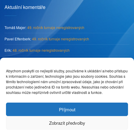
Aktuální komentáře
Tomáš Majer
:
49. ročník turnaje neregistrovaných
Pavel Effenberk
:
49. ročník turnaje neregistrovaných
Erik
:
48. ročník turnaje neregistrovaných
Tomáš Majer
:
„O pohár předsedy SKK Primátor Náchod“
Abychom poskytli co nejlepší služby, používáme k ukládání a/nebo přístupu
Pedro
:
„O pohár předsedy SKK Primátor Náchod“
k informacím o zařízení, technologie jako jsou soubory cookies. Souhlas s
těmito technologiemi nám umožní zpracovávat údaje, jako je chování při
procházení nebo jedinečná ID na tomto webu. Nesouhlas nebo odvolání
souhlasu může nepříznivě ovlivnit určité vlastnosti a funkce.
Příjmout
Zobrazit předvolby
© 2018 NAVINET s.r.o. Všechna práva vyhrazena.