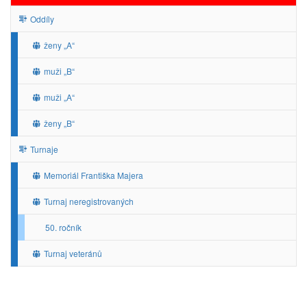
Oddíly
ženy „A“
muži „B“
muži „A“
ženy „B“
Turnaje
Memoriál Františka Majera
Turnaj neregistrovaných
50. ročník
Turnaj veteránů