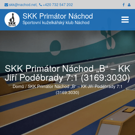
skk@nachod.net,
+420 732 547 202
SKK Primátor Náchod
Toggle
Sportovní kuželkářský klub Náchod
SKK Primátor Náchod „B“ – KK
Jiří Poděbrady 7:1 (3169:3030)
Domů
/
SKK Primátor Náchod „B“ – KK Jiří Poděbrady 7:1
(3169:3030)