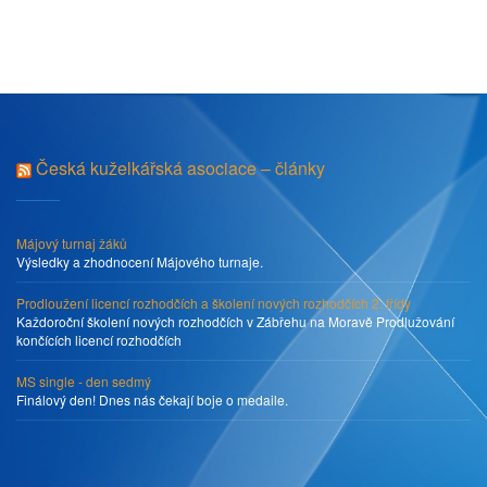
Česká kuželkářská asociace – články
Májový turnaj žáků
Výsledky a zhodnocení Májového turnaje.
Prodloužení licencí rozhodčích a školení nových rozhodčích 2. třídy
Každoroční školení nových rozhodčích v Zábřehu na Moravě Prodlužování
končících licencí rozhodčích
MS single - den sedmý
Finálový den! Dnes nás čekají boje o medaile.