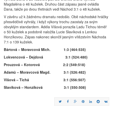
Magdaléna o 46 kuželek. Druhou část zápasu jasně ovládla
Dana, takže po dvou třetinách vedl Náchod 3:1 o 48 kuželek.
V závěru už k žádnému dramatu nedošlo. Obě náchodské hráčky
přesvědčivě vyhrály, i když výkony trochu zaostaly za svým
obvyklým standardem. Adéla Víšová porazila Ladu Tichou téměř
o 50 kuželek a podobně naložila Lucie Slavíková s Lenkou
Honzíkovou. Zápas nakonec skončil jasným vítězstvím Náchoda
7:1 o 139 kuželek.
Bártová – Moravcová Mich. 1:3 (464:535)
Lokvencová – Dejdová 3:1 (524:480)
Prouzová – Kotorová 2:2 (549:518)
Adamů – Moravcová Magd. 3:1 (526:482)
Víšová – Tichá 3:1 (556:507)
Slavíková – Honzíková 3:1 (550:508)