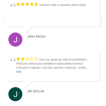
Úžasné místo a opravdu dobrá káva.
Příjemné prostředí. Hospůdka s dobrými
cenami a výhledem na čtyři kuželkářké dráhy.
JIRKA ŠKODA
MIROSLAV SIXTA
kluci na zápas by měli si vzít příklad z
Přelouče, která byla vyhlášená nepoužitelností koulí
určených k zápasu z důvodu ulpívání mastnoty , a tedy
neuchopitelné pro ty , kteří drží kouli v prstech ... v Přelouči
více
změnili mazání a nyní jsou koule naprosto
suché...vzpomínám , že dokonce jednou nás hosté v Přelouči
nechali při zápasu koule umýt...tedy tuto neblahou štafetu po
Přelouči drží teď právě kuželna v Náchodě ... ale jinak
JIRI SEDLÁK
naprosto skvělé dívadlo a herna