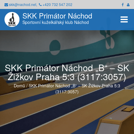
skk@nachod.net,
+420 732 547 202
SKK Primátor Náchod
Toggle
Sportovní kuželkářský klub Náchod
SKK Primátor Náchod „B“ – SK
Žižkov Praha 5:3 (3117:3057)
Domů
/
SKK Primátor Náchod „B“ – SK Žižkov Praha 5:3
(3117:3057)