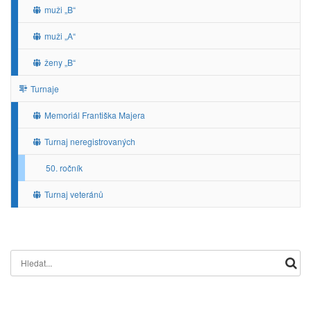
muži „B“
muži „A“
ženy „B“
Turnaje
Memoriál Františka Majera
Turnaj neregistrovaných
50. ročník
Turnaj veteránů
Search for: