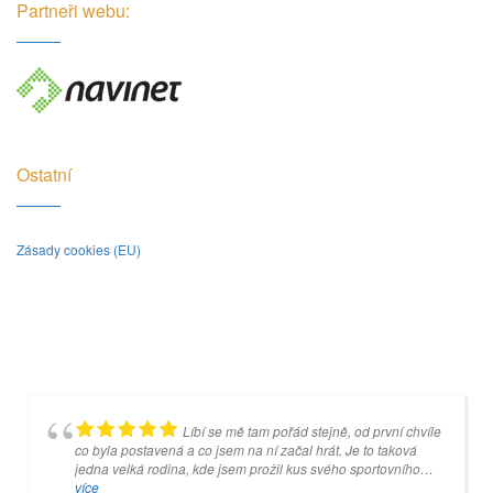
Partneři webu:
Ostatní
Zásady cookies (EU)
Líbí se mě tam pořád stejně, od první chvíle
Je to super místo, ale jakmile se koulí
co byla postavená a co jsem na ní začal hrát. Je to taková
dotknete šedivé desky, tak pan Mankovecký (správce) na vás
jedna velká rodina, kde jsem prožil kus svého sportovního
začne křičet, tak nebudete vystrašení, ale budete z něho mít
života a kam rád chodím.
více
srandu celý další týden.
více