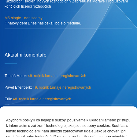
Každoroční školení nových rozhodčích v Zábřehu na Moravě Prodlužování
končících licencí rozhodčích
MS single - den sedmý
Finálový den! Dnes nás čekají boje o medaile.
Aktuální komentáře
Tomáš Majer
:
49. ročník turnaje neregistrovaných
Pavel Effenberk
:
49. ročník turnaje neregistrovaných
Erik
:
48. ročník turnaje neregistrovaných
Tomáš Majer
:
„O pohár předsedy SKK Primátor Náchod“
Abychom poskytli co nejlepší služby, používáme k ukládání a/nebo přístupu
Pedro
:
„O pohár předsedy SKK Primátor Náchod“
k informacím o zařízení, technologie jako jsou soubory cookies. Souhlas s
těmito technologiemi nám umožní zpracovávat údaje, jako je chování při
procházení nebo jedinečná ID na tomto webu. Nesouhlas nebo odvolání