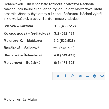
Řehánkovou. Tím v podstatě rozhodla o vítězství Náchoda.
Náchodu tak neublížil ani slabší výkon Heleny Mervartové, která
prohrála všechny čtyři dráhy s Lenkou Boštickou. Náchod vyhrál
5:3 o 60 kuželek a upevnil si třetí místo v tabulce.
Víšová – Katzová 1:3 (480:512)
Kovačovičová – Sedláčková 3:2 (532:484)
Majerová K. – Mašková 2:2 (522:535)
Boučková – Sailerová 2:2 (543:509)
Slavíková – Řehánková 4:0 (569:491)
Mervartová – Boštická 0:4 (471:526)
Autor: Tomáš Majer