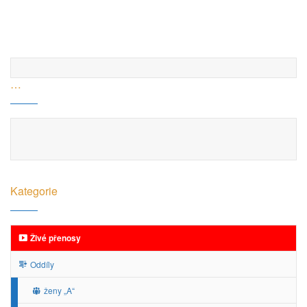
…
Kategorie
Živé přenosy
Oddíly
ženy „A“