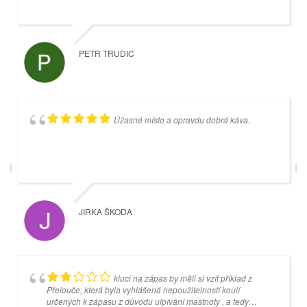
PETR TRUDIC
VEVRIS96 OK
Úžasné místo a opravdu dobrá káva.
Příjemné prostředí. Hospůdka s dobrými
cenami a výhledem na čtyři kuželkářké dráhy.
JIRKA ŠKODA
MIROSLAV SIXTA
kluci na zápas by měli si vzít příklad z
Přelouče, která byla vyhlášená nepoužitelností koulí
určených k zápasu z důvodu ulpívání mastnoty , a tedy