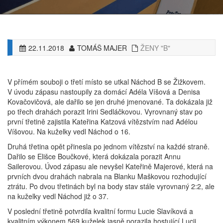
22.11.2018
TOMÁŠ MAJER
ŽENY "B"
V přímém souboji o třetí místo se utkal Náchod B se Žižkovem.
V úvodu zápasu nastoupily za domácí Adéla Víšová a Denisa
Kovačovičová, ale dařilo se jen druhé jmenované. Ta dokázala již
po třech drahách porazit Irini Sedláčkovou. Vyrovnaný stav po
první třetině zajistila Kateřina Katzová vítězstvím nad Adélou
Víšovou. Na kuželky vedl Náchod o 16.
Druhá třetina opět přinesla po jednom vítězství na každé straně.
Dařilo se Elišce Boučkové, která dokázala porazit Annu
Sailerovou. Úvod zápasu ale nevyšel Kateřině Majerové, která na
prvních dvou drahách nabrala na Blanku Maškovou rozhodující
ztrátu. Po dvou třetinách byl na body stav stále vyrovnaný 2:2, ale
na kuželky vedl Náchod již o 37.
V poslední třetině potvrdila kvalitní formu Lucie Slavíková a
kvalitním výkonem 569 kuželek jasně porazila hostující Lucii