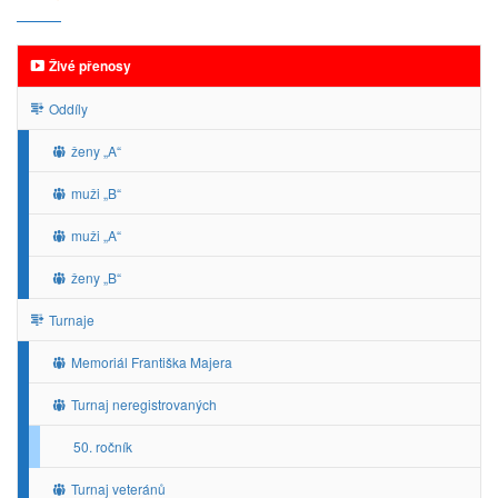
Živé přenosy
Oddíly
ženy „A“
muži „B“
muži „A“
ženy „B“
Turnaje
Memoriál Františka Majera
Turnaj neregistrovaných
50. ročník
Turnaj veteránů