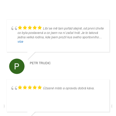
Líbí se mě tam pořád stejně, od první chvíle
Je to super místo, ale jakmile se koulí
co byla postavená a co jsem na ní začal hrát. Je to taková
dotknete šedivé desky, tak pan Mankovecký (správce) na vás
jedna velká rodina, kde jsem prožil kus svého sportovního
začne křičet, tak nebudete vystrašení, ale budete z něho mít
života a kam rád chodím.
více
srandu celý další týden.
více
PETR TRUDIC
VEVRIS96 OK
Úžasné místo a opravdu dobrá káva.
Příjemné prostředí. Hospůdka s dobrými
cenami a výhledem na čtyři kuželkářké dráhy.