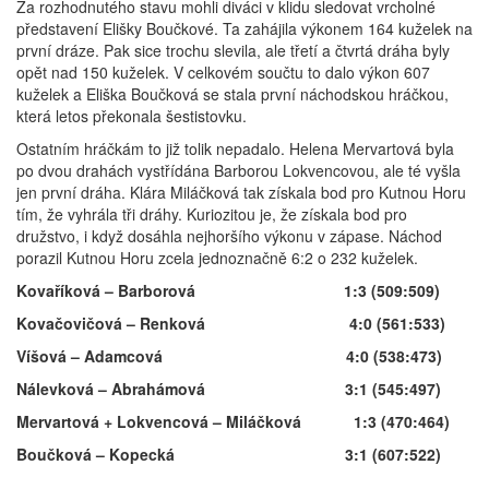
Za rozhodnutého stavu mohli diváci v klidu sledovat vrcholné
představení Elišky Boučkové. Ta zahájila výkonem 164 kuželek na
první dráze. Pak sice trochu slevila, ale třetí a čtvrtá dráha byly
opět nad 150 kuželek. V celkovém součtu to dalo výkon 607
kuželek a Eliška Boučková se stala první náchodskou hráčkou,
která letos překonala šestistovku.
Ostatním hráčkám to již tolik nepadalo. Helena Mervartová byla
po dvou drahách vystřídána Barborou Lokvencovou, ale té vyšla
jen první dráha. Klára Miláčková tak získala bod pro Kutnou Horu
tím, že vyhrála tři dráhy. Kuriozitou je, že získala bod pro
družstvo, i když dosáhla nejhoršího výkonu v zápase. Náchod
porazil Kutnou Horu zcela jednoznačně 6:2 o 232 kuželek.
Kovaříková – Barborová 1:3 (509:509)
Kovačovičová – Renková 4:0 (561:533)
Víšová – Adamcová 4:0 (538:473)
Nálevková – Abrahámová 3:1 (545:497)
Mervartová + Lokvencová – Miláčková 1:3 (470:464)
Boučková – Kopecká 3:1 (607:522)