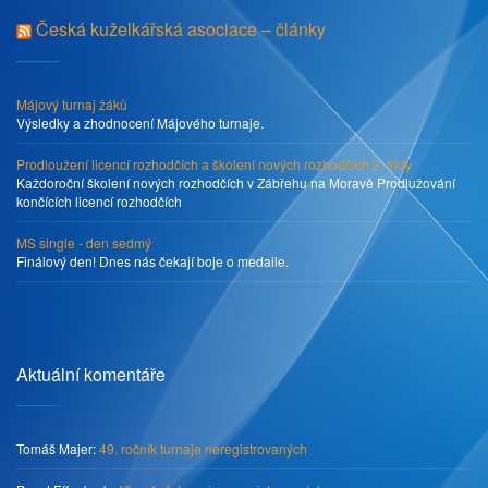
Česká kuželkářská asociace – články
Májový turnaj žáků
Výsledky a zhodnocení Májového turnaje.
Prodloužení licencí rozhodčích a školení nových rozhodčích 2. třídy
Každoroční školení nových rozhodčích v Zábřehu na Moravě Prodlužování
končících licencí rozhodčích
MS single - den sedmý
Finálový den! Dnes nás čekají boje o medaile.
Aktuální komentáře
Tomáš Majer
:
49. ročník turnaje neregistrovaných