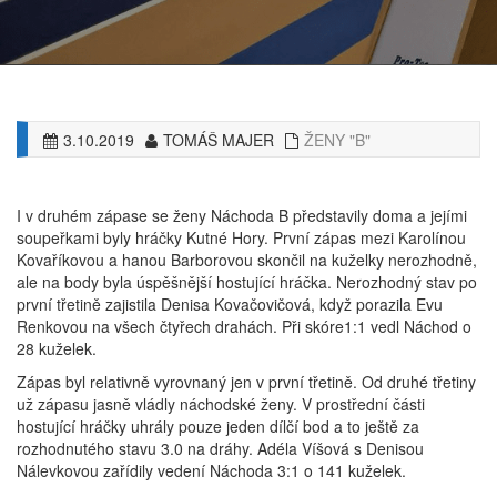
3.10.2019
TOMÁŠ MAJER
ŽENY "B"
I v druhém zápase se ženy Náchoda B představily doma a jejími
soupeřkami byly hráčky Kutné Hory. První zápas mezi Karolínou
Kovaříkovou a hanou Barborovou skončil na kuželky nerozhodně,
ale na body byla úspěšnější hostující hráčka. Nerozhodný stav po
první třetině zajistila Denisa Kovačovičová, když porazila Evu
Renkovou na všech čtyřech drahách. Při skóre1:1 vedl Náchod o
28 kuželek.
Zápas byl relativně vyrovnaný jen v první třetině. Od druhé třetiny
už zápasu jasně vládly náchodské ženy. V prostřední části
hostující hráčky uhrály pouze jeden dílčí bod a to ještě za
rozhodnutého stavu 3.0 na dráhy. Adéla Víšová s Denisou
Nálevkovou zařídily vedení Náchoda 3:1 o 141 kuželek.