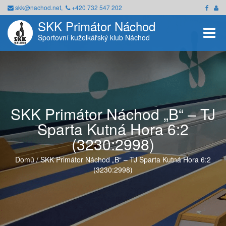
skk@nachod.net,
+420 732 547 202
SKK Primátor Náchod
Toggle
Sportovní kuželkářský klub Náchod
SKK Primátor Náchod „B“ – TJ
Sparta Kutná Hora 6:2
(3230:2998)
Domů
/
SKK Primátor Náchod „B“ – TJ Sparta Kutná Hora 6:2
(3230:2998)