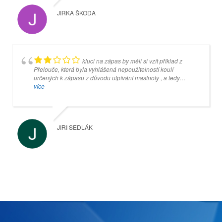
JIRKA ŠKODA
MIROSLAV SIXTA
kluci na zápas by měli si vzít příklad z
Přelouče, která byla vyhlášená nepoužitelností koulí
určených k zápasu z důvodu ulpívání mastnoty , a tedy
neuchopitelné pro ty , kteří drží kouli v prstech ... v Přelouči
více
změnili mazání a nyní jsou koule naprosto
suché...vzpomínám , že dokonce jednou nás hosté v Přelouči
nechali při zápasu koule umýt...tedy tuto neblahou štafetu po
Přelouči drží teď právě kuželna v Náchodě ... ale jinak
JIRI SEDLÁK
naprosto skvělé dívadlo a herna