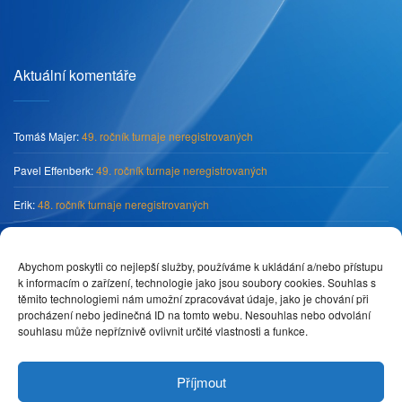
Aktuální komentáře
Tomáš Majer
:
49. ročník turnaje neregistrovaných
Pavel Effenberk
:
49. ročník turnaje neregistrovaných
Erik
:
48. ročník turnaje neregistrovaných
Tomáš Majer
:
„O pohár předsedy SKK Primátor Náchod“
Abychom poskytli co nejlepší služby, používáme k ukládání a/nebo přístupu
Pedro
:
„O pohár předsedy SKK Primátor Náchod“
k informacím o zařízení, technologie jako jsou soubory cookies. Souhlas s
těmito technologiemi nám umožní zpracovávat údaje, jako je chování při
procházení nebo jedinečná ID na tomto webu. Nesouhlas nebo odvolání
souhlasu může nepříznivě ovlivnit určité vlastnosti a funkce.
Příjmout