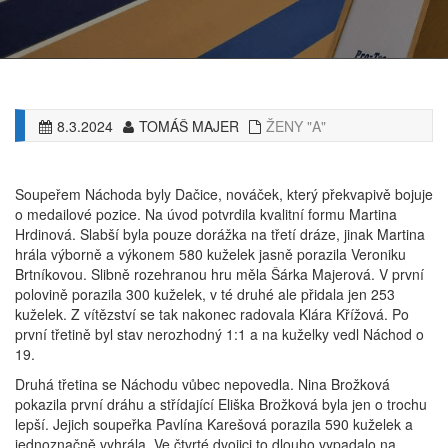
8.3.2024
TOMÁŠ MAJER
ŽENY "A"
Soupeřem Náchoda byly Dačice, nováček, který překvapivě bojuje
o medailové pozice. Na úvod potvrdila kvalitní formu Martina
Hrdinová. Slabší byla pouze dorážka na třetí dráze, jinak Martina
hrála výborně a výkonem 580 kuželek jasně porazila Veroniku
Brtníkovou. Slibně rozehranou hru měla Šárka Majerová. V první
polovině porazila 300 kuželek, v té druhé ale přidala jen 253
kuželek. Z vítězství se tak nakonec radovala Klára Křížová. Po
první třetině byl stav nerozhodný 1:1 a na kuželky vedl Náchod o
19.
Druhá třetina se Náchodu vůbec nepovedla. Nina Brožková
pokazila první dráhu a střídající Eliška Brožková byla jen o trochu
lepší. Jejich soupeřka Pavlína Karešová porazila 590 kuželek a
jednoznačně vyhrála. Ve čtvrté dvojici to dlouho vypadalo na