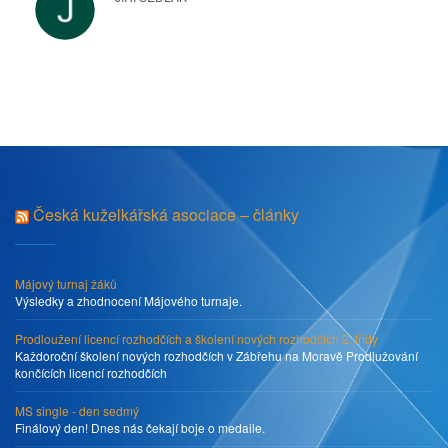
Česká kuželkářská asociace – články
Májový turnaj žáků
Výsledky a zhodnocení Májového turnaje.
Prodloužení licencí rozhodčích a školení nových rozhodčích 2. třídy
Každoroční školení nových rozhodčích v Zábřehu na Moravě Prodlužování
končících licencí rozhodčích
MS single - den sedmý
Finálový den! Dnes nás čekají boje o medaile.