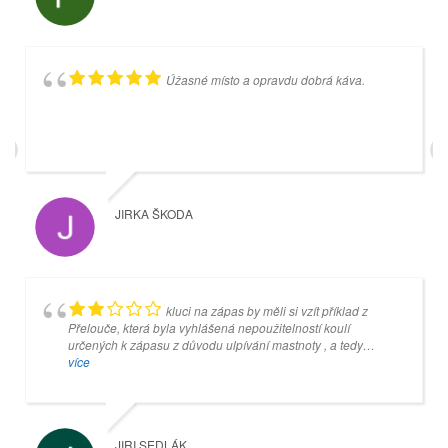
Úžasné místo a opravdu dobrá káva.
Příjemné prostředí. Hospůdka s dobrými
cenami a výhledem na čtyři kuželkářké dráhy.
JIRKA ŠKODA
MIROSLAV SIXTA
kluci na zápas by měli si vzít příklad z
Přelouče, která byla vyhlášená nepoužitelností koulí
určených k zápasu z důvodu ulpívání mastnoty , a tedy
neuchopitelné pro ty , kteří drží kouli v prstech ... v Přelouči
více
změnili mazání a nyní jsou koule naprosto
suché...vzpomínám , že dokonce jednou nás hosté v Přelouči
nechali při zápasu koule umýt...tedy tuto neblahou štafetu po
Přelouči drží teď právě kuželna v Náchodě ... ale jinak
JIRI SEDLÁK
naprosto skvělé dívadlo a herna