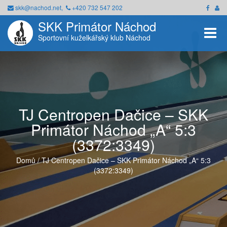
skk@nachod.net,
+420 732 547 202
SKK Primátor Náchod
Toggle
Sportovní kuželkářský klub Náchod
TJ Centropen Dačice – SKK
Primátor Náchod „A“ 5:3
(3372:3349)
Domů
/
TJ Centropen Dačice – SKK Primátor Náchod „A“ 5:3
(3372:3349)