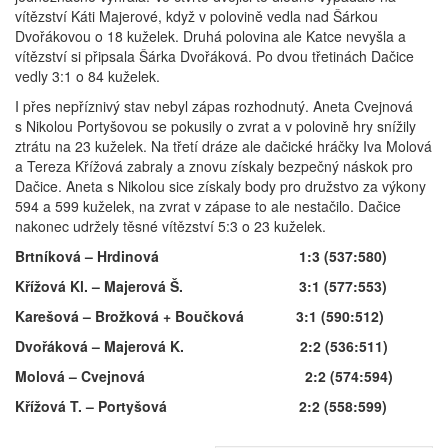
vítězství Káti Majerové, když v polovině vedla nad Šárkou
Dvořákovou o 18 kuželek. Druhá polovina ale Katce nevyšla a
vítězství si připsala Šárka Dvořáková. Po dvou třetinách Dačice
vedly 3:1 o 84 kuželek.
I přes nepříznivý stav nebyl zápas rozhodnutý. Aneta Cvejnová
s Nikolou Portyšovou se pokusily o zvrat a v polovině hry snížily
ztrátu na 23 kuželek. Na třetí dráze ale dačické hráčky Iva Molová
a Tereza Křížová zabraly a znovu získaly bezpečný náskok pro
Dačice. Aneta s Nikolou sice získaly body pro družstvo za výkony
594 a 599 kuželek, na zvrat v zápase to ale nestačilo. Dačice
nakonec udržely těsné vítězství 5:3 o 23 kuželek.
Brtníková – Hrdinová 1:3 (537:580)
Křížová Kl. – Majerová Š. 3:1 (577:553)
Karešová – Brožková + Boučková 3:1 (590:512)
Dvořáková – Majerová K. 2:2 (536:511)
Molová – Cvejnová 2:2 (574:594)
Křížová T. – Portyšová 2:2 (558:599)