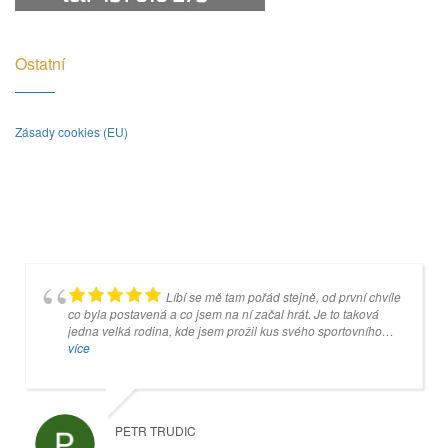
Ostatní
Zásady cookies (EU)
Líbí se mě tam pořád stejně, od první chvíle
Je to super místo, ale jakmile se koulí
co byla postavená a co jsem na ní začal hrát. Je to taková
dotknete šedivé desky, tak pan Mankovecký (správce) na vás
jedna velká rodina, kde jsem prožil kus svého sportovního
začne křičet, tak nebudete vystrašení, ale budete z něho mít
života a kam rád chodím.
více
srandu celý další týden.
více
PETR TRUDIC
VEVRIS96 OK