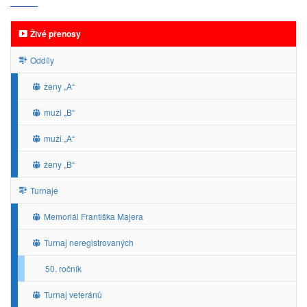
Živé přenosy
Oddíly
ženy „A“
muži „B“
muži „A“
ženy „B“
Turnaje
Memoriál Františka Majera
Turnaj neregistrovaných
50. ročník
Turnaj veteránů