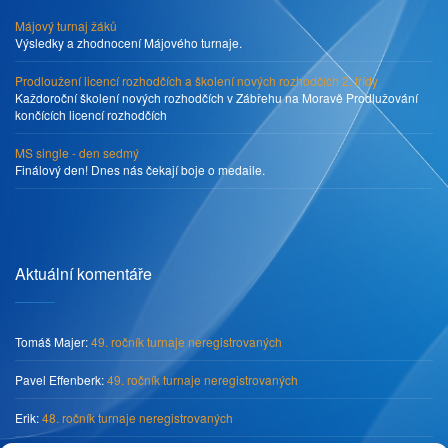
Májový turnaj žáků
Výsledky a zhodnocení Májového turnaje.
Prodloužení licencí rozhodčích a školení nových rozhodčích 2. třídy
Každoroční školení nových rozhodčích v Zábřehu na Moravě Prodlužování
končících licencí rozhodčích
MS single - den sedmý
Finálový den! Dnes nás čekají boje o medaile.
Aktuální komentáře
Tomáš Majer
:
49. ročník turnaje neregistrovaných
Pavel Effenberk
:
49. ročník turnaje neregistrovaných
Erik
:
48. ročník turnaje neregistrovaných