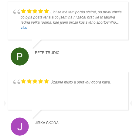
Líbí se mě tam pořád stejně, od první chvíle
Je to super místo, ale jakmile se koulí
co byla postavená a co jsem na ní začal hrát. Je to taková
dotknete šedivé desky, tak pan Mankovecký (správce) na vás
jedna velká rodina, kde jsem prožil kus svého sportovního
začne křičet, tak nebudete vystrašení, ale budete z něho mít
života a kam rád chodím.
více
srandu celý další týden.
více
PETR TRUDIC
VEVRIS96 OK
Úžasné místo a opravdu dobrá káva.
Příjemné prostředí. Hospůdka s dobrými
cenami a výhledem na čtyři kuželkářké dráhy.
JIRKA ŠKODA
MIROSLAV SIXTA