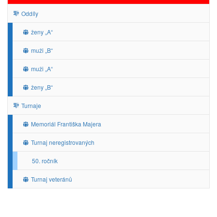
Oddíly
ženy „A“
muži „B“
muži „A“
ženy „B“
Turnaje
Memoriál Františka Majera
Turnaj neregistrovaných
50. ročník
Turnaj veteránů