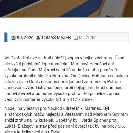
5.3.2020
TOMÁŠ MAJER
MUŽI "B"
Ve Dvoře Králové se hrál důležitý zápas v boji o záchranu. Úvod
ale vyšel podstatně lépe domácím. Martinovi Hanušovi ani
střídajícímu Danu Majerovi se příliš nedařilo a oba poměrně
vysoko prohráli s Moniku Horovou. Od Denise Hofmana se čekalo
vítězství, ale Denis nakonec uhrál jen bod za remízu s Petrem
Janečkem. Aleš Tichý nastoupil proti nejlepšímu hráči domácích
Láďovi Zívrovi a poměrně vysoko prohrál. Po polovině zápasu
vedl Dvůr poměrně vysoko 5:1 a o 117 kuželek.
Naději na vítězství pro Náchod udržel Miki Martinec. Byl
z náchodských hráčů nejlepší a vítězstvím nad Martinem Šnytrem
snížil ztrátu na 72 kuželek. Úspěšný byl i Jarda Špicner proti
Lukáši Blažejovi a stav před poslední dvojicí tak byl na body 5:5,
ale na kuželky vedl o 41 Dvůr.