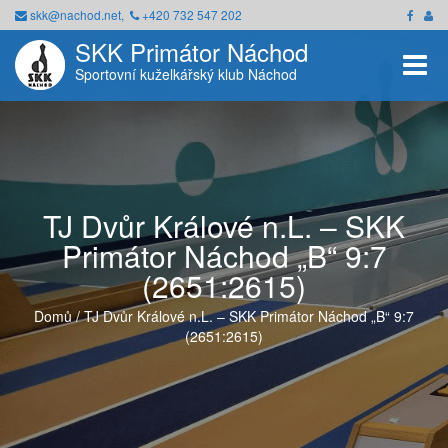
skk@nachod.net,
+420 732 547 202
SKK Primátor Náchod
Toggle
Sportovní kuželkářský klub Náchod
TJ Dvůr Králové n.L. – SKK
Primátor Náchod „B“ 9:7
(2651:2615)
Domů
/
TJ Dvůr Králové n.L. – SKK Primátor Náchod „B“ 9:7
(2651:2615)