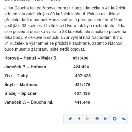
Jirka Doucha tak potřeboval porazit Honzu Janečka o 41 kuželek
a hned v prvních plných 20 kuželek stáhnul. Pak se ale Jirkovi
přestalo dařit a naopak Honza zabral a před poslední dorážkou
vedl již o 33 kuželek. O vítězství Dvora tak bylo rozhodnuto. Jirka
sice poslední dorážku vyhrál o 38 kuželek, ale stačilo to pouze na
dílčí body. V celkovém součtu Dvůr vyhrál nad Náchodem 9:7 o
31 kuželek a významně se přiblížil k záchraně, zatímco Náchod
bude muset o záchranu ještě tvrdě bojovat.
Horová – Hanuš + Majer D. 451:406
Janeček P. – Hofman 424:424
Zívr – Tichý 497:425
Šnytr – Martinec 431:476
Blažej – Špicner 407:438
Janeček J. – Doucha ml. 441:446